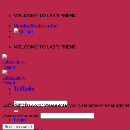
Skip
to
WELCOME TO LAB’S FRIEND
content
Vendor Registration
Thai
WELCOME TO LAB’S FRIEND
โปรโมชั่น
Search
Lost your password? Please enter your username or email address.
for:
Username or email
Login
Reset password