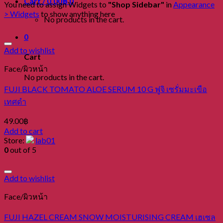
Cart /
0.00
฿
0
You need to assign Widgets to
"Shop Sidebar"
in
Appearance
> Widgets
to show anything here
No products in the cart.
0
Add to wishlist
Cart
Face/ผิวหน้า
No products in the cart.
FUJI BLACK TOMATO ALOE SERUM 10 G ฟูจิ เซรั่มมะเขือ
เทศดำ
49.00
฿
Add to cart
Store:
lab01
0
out of 5
Add to wishlist
Face/ผิวหน้า
FUJI HAZEL CREAM SNOW MOISTURISING CREAM เฮเซล