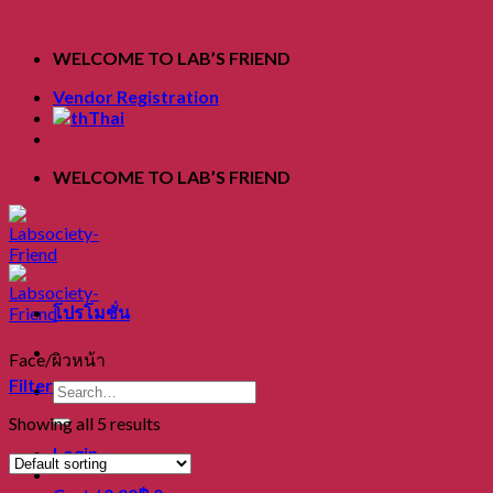
Skip
to
WELCOME TO LAB’S FRIEND
content
Vendor Registration
Thai
WELCOME TO LAB’S FRIEND
โปรโมชั่น
Face/ผิวหน้า
Filter
Search
for:
Showing all 5 results
Login