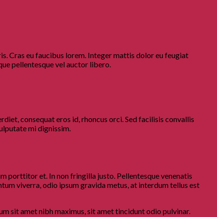
ris. Cras eu faucibus lorem. Integer mattis dolor eu feugiat
que pellentesque vel auctor libero.
iet, consequat eros id, rhoncus orci. Sed facilisis convallis
vulputate mi dignissim.
m porttitor et. In non fringilla justo. Pellentesque venenatis
entum viverra, odio ipsum gravida metus, at interdum tellus est
sum sit amet nibh maximus, sit amet tincidunt odio pulvinar.