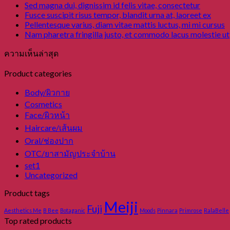
Sed magna dui, dignissim id felis vitae, consectetur
Fusce suscipit risus tempor, blandit urna at, laoreet ex
Pellentesque varius, diam vitae mattis luctus, mi mi cursus
Nam pharetra fringilla justo, et commodo lacus molestie ut
ความเห็นล่าสุด
Product categories
Body/ผิวกาย
Cosmetics
Face/ผิวหน้า
Haircare/เส้นผม
Oral/ช่องปาก
OTC/ยาสามัญประจำบ้าน
set1
Uncategorized
Product tags
Meiji
Fuji
Aesthetics Me
B Bee
Botaganic
Moods
Pinnara
Primrose
RalaBelle
Top rated products