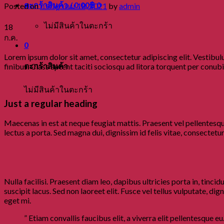
ตะกร้าสินค้า /
0.00
฿
0
Posted on
กรกฎาคม 18, 2021
by
admin
ไม่มีสินค้าในตะกร้า
18
ก.ค.
0
Lorem ipsum dolor sit amet, consectetur adipiscing elit. Vestibulu
ตะกร้าสินค้า
finibus. Class aptent taciti sociosqu ad litora torquent per conub
ไม่มีสินค้าในตะกร้า
Just a regular heading
Maecenas in est at neque feugiat mattis. Praesent vel pellentesque
lectus a porta. Sed magna dui, dignissim id felis vitae, consectetu
Nulla facilisi. Praesent diam leo, dapibus ultricies porta in, tinc
suscipit lacus. Sed non laoreet elit. Fusce vel tellus vulputate, d
eget mi.
” Etiam convallis faucibus elit, a viverra elit pellentesque