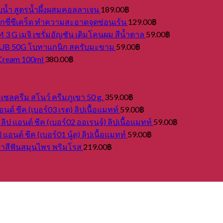
บน้ำ สูตรน้ำผึ้งผสมคอลลาเจน
189.00
฿
กซี่ซีเคร็ด ทำความสะอาดจุดซ่อนเร้น
129.00
฿
เมจิ เซรั่มอัญชัน เติมโคนผม สีน้ำตาล
59.00
฿
 50G โบทาแกนิก สครับมะขาม
59.00
฿
g Cream 100ml
380.00
฿
รีม สโนว์ ครีมภูเขา 50 g.
359.00
฿
ด์ ชีค (เบอร์03 เรด) ลิปเนื้อแมทท์
59.00
฿
ป แอนด์ ชีค (เบอร์02 ออเรนจ์) ลิปเนื้อแมทท์
59.00
฿
อนด์ ชีค (เบอร์01 นู้ด) ลิปเนื้อแมทท์
59.00
฿
สีฟันสมุนไพร พริมโรส
219.00
฿