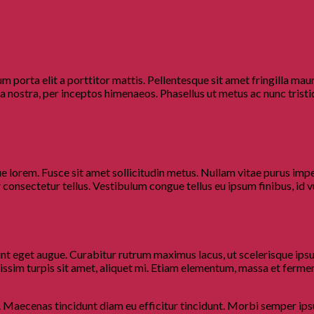
m porta elit a porttitor mattis. Pellentesque sit amet fringilla mau
ia nostra, per inceptos himenaeos. Phasellus ut metus ac nunc tristi
 lorem. Fusce sit amet sollicitudin metus. Nullam vitae purus imperd
r consectetur tellus. Vestibulum congue tellus eu ipsum finibus, id 
idunt eget augue. Curabitur rutrum maximus lacus, ut scelerisque ipsu
ignissim turpis sit amet, aliquet mi. Etiam elementum, massa et ferm
 eu. Maecenas tincidunt diam eu efficitur tincidunt. Morbi semper ip