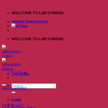
Skip
to
WELCOME TO LAB’S FRIEND
content
Vendor Registration
Thai
WELCOME TO LAB’S FRIEND
โปรโมชั่น
Search
Add to wishlist
for:
Login
Face/ผิวหน้า