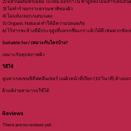
2) มีส่วนผสมพรีเมี่ยม ใบไทม์ ออริกาโน่ ชาอู่หลงไม่มีสารเคมีอ
3) ไม่ทำร้ายเกราะธรรมชาติของผิว
4) ไม่แห้ง/ลอก/แสบ/แดง
5) Organic Natural ทำให้มีความปลอดภัย
6) ไร้สารชะล้างที่มีประจุสูงที่แทรกซึมเกราะผิวได้ดี เช่นพวกซัล
Suitable for/ เหมาะกับใครบ้าง?
เหมาะกับทุกสภาพผิว
วิธีใช้
ลูบทาเรลเซนซิทีฟคลีนเซอร์ บนผิวหน้าที่เปียก (10 วินาที) ล้างอ
ผิวแพ้ง่ายสามารถใช้ได้
Reviews
There are no reviews yet.