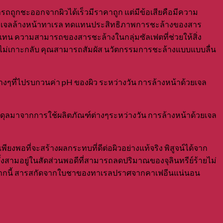
รถถูกชะออกจากผิวได้เร็วมีราคาถูก แต่มีข้อเสียคือมีความ
ดุล เจลล้างหน้าทาเรล ทดแทนประสิทธิภาพการชะล้างของสาร
ดแทน ความสามารถของสารชะล้างในกลุ่มซัลเฟตที่ช่วยให้สิ่ง
ลุด ไม่เกาะกลับ คุณสามารถสัมผัส นวัตกรรมการชะล้างแบบแบบลื่น
างๆที่ไปรบกวนค่า pH ของผิว ระหว่างวัน การล้างหน้าด้วยเจล
สมดุลมาจากการใช้ผลิตภัณฑ์ต่างๆระหว่างวัน การล้างหน้าด้วยเจล
อที่จะสร้างผลกระทบที่ดีต่อผิวอย่างแท้จริง พิสูจน์ได้จาก
งสามอยู่ในสัดส่วนพอดีที่สามารถลดปริมาณของจุลินทรีย์ร้ายไม่
 นอกจากนี้ สารสกัดจากใบชาของทาเรลปราศจากคาเฟอีนแน่นอน