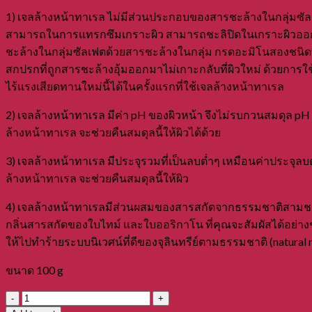
1) เจลล้างหน้าทาเรล ไม่มีส่วนประกอบของสารชะล้างในกลุ่มซัลเ
สามารถในการแทรกซึมเกราะผิว สามารถชะลิปิดในเกราะผิวออกไปไ
ชะล้างในกลุ่มซัลเฟตด้วยสารชะล้างในกลุ่ม กรดอะมิโนสองชนิดที
สกปรกที่ถูกสารชะล้างอุ้มออกมาไม่เกาะกลับที่ผิวใหม่ ด้วยการ
ไร้แรงเสียดทานใหม่นี้ได้ในครั้งแรกที่ใช้เจลล้างหน้าทาเรล
2) เจลล้างหน้าทาเรล มีค่า pH ของผิวหน้า จึงไม่รบกวนสมดุล pH
ล้างหน้าทาเรล จะช่วยคืนสมดุลนี้ให้ผิวได้ด้วย
3) เจลล้างหน้าทาเรล มีประจุรวมที่เป็นลบต่ำๆ เหมือนค่าประจุล
ล้างหน้าทาเรล จะช่วยคืนสมดุลนี้ให้ผิว
4) เจลล้างหน้าทาเรลมีส่วนผสมของสารสกัดจากธรรมชาติสามชนิดค
กลิ่นสารสกัดของใบไทม์ และใบออริกาโน ที่คุณจะสัมผัสได้อย่าง
ให้ไปทำร้ายระบบนิเวศน์ที่ดีของจุลินทรีย์ตามธรรมชาติ (natu
ขนาด 100 g
Tarel
Sensitive