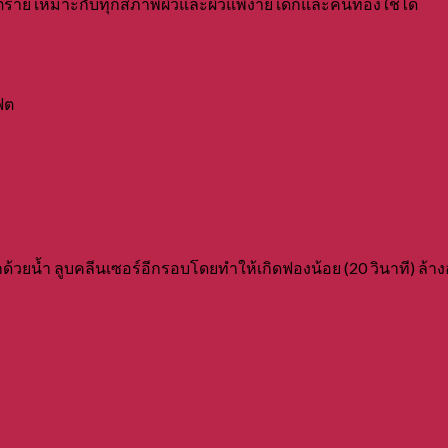
ันตราย เหมาะกับทุกสภาพผิวและผิวแพ้ง่าย เด็กและคนท้องใช้ได้
เฟต
อกด้วยน้ำ ลูบคลีนเซอร์อีกรอบโดยทำให้เกิดฟองน้อย (20 วินาที) ล้