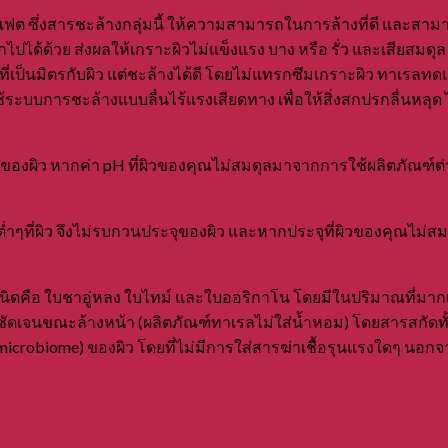
ฟต ซึ่งสารชะล้างกลุ่มนี้ ให้ความสามารถในการล้างที่ดี และสามา
ด้ด้วย ส่งผลให้เกราะผิวไม่แข็งแรง บาง หรือ รั่ว และเสียสม
่เป็นมิตรกับผิว แต่ชะล้างได้ดี โดยไม่แทรกซึมเกราะผิว ทาเรลท
ใช้ระบบการชะล้างแบบลื่นไร้แรงเสียดทาง เพื่อให้สิ่งสกปรกลื่นห
 ของผิว หากค่า pH ที่ผิวของคุณไม่สมดุลมาจากการใช้ผลิตภัณฑ์ต่
บต่ำๆที่ผิว จึงไม่รบกวนประจุของผิว และหากประจุที่ผิวของคุณไม่
ือ ใบชาอู่หลง ใบไทม์ และใบออริกาโน โดยมีในปริมาณที่มากเพียงพ
ชัดเจนขณะล้างหน้า (ผลิตภัณฑ์ทาเรลไม่ใส่น้ำหอม) โดยสารสกัดทั้
ral microbiome) ของผิว โดยที่ไม่มีการใส่สารฆ่าเชื้อรุนแรงใดๆ