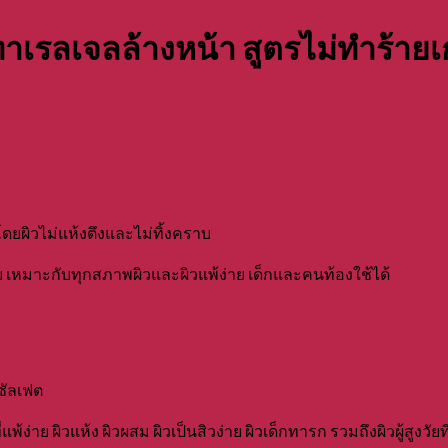
ทาเรลเจลล้างหน้า สูตรไม่ทำร้ายเ
โดยผิวไม่แห้งตึงและไม่ทิ้งคราบ
าย เหมาะกับทุกสภาพผิวและผิวแพ้ง่าย เด็กและคนท้องใช้ได้
กซัลเฟต
พ้ง่าย ผิวแห้ง ผิวผสม ผิวเป็นสิวง่าย ผิวเด็กทารก รวมถึงผิวผู้สูงวั