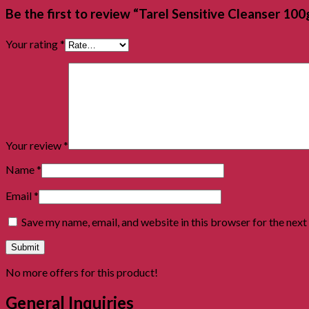
Be the first to review “Tarel Sensitive Cleanser 100
Your rating
*
Your review
*
Name
*
Email
*
Save my name, email, and website in this browser for the nex
No more offers for this product!
General Inquiries