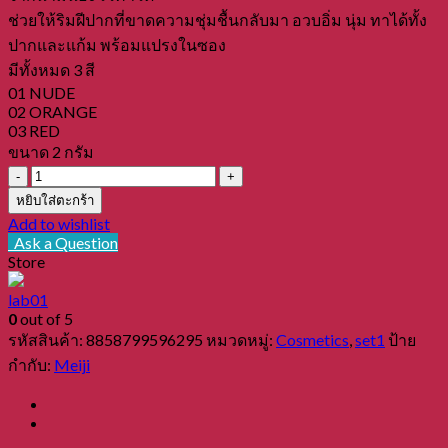
ช่วยให้ริมฝีปากที่ขาดความชุ่มชื้นกลับมา อวบอิ่ม นุ่ม ทาได้ทั้ง
ปากและแก้ม พร้อมแปรงในซอง
มีทั้งหมด 3 สี
01 NUDE
02 ORANGE
03 RED
ขนาด 2 กรัม
จำนวน
MEIJI
หยิบใส่ตะกร้า
CANDY
Add to wishlist
LIP
Ask a Question
&
Store
CHEEK
(03
lab01
RED)
0
out of 5
2g.
รหัสสินค้า:
8858799596295
หมวดหมู่:
Cosmetics
,
set1
ป้าย
เมจิ
กำกับ:
Meiji
แคน
ดี้
ลิป