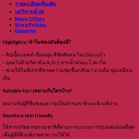
แอนด์
รายละเอียดเพิ่มเติม
ชีค
บทวิจารณ์ (0)
(เบอร์03
More Offers
Store Policies
เรด)
Enquiries
ลิ
ป
Highlights/ ทำไมของมันต้องมี?
เนื้อ
– ลิปเนื้อแมทท์ เนียนนุ่ม สีชัดติดทน ไม่เปรอะแก้ว
แมทท์
– อุดมไปด้วยวิตามิน A, D, E จากน้ำมันอะโวคาโด
ชิ้น
– ช่วยให้ริมฝีปากที่ขาดความชุ่มชื้นกลับมา อวบอิ่ม นุ่มเหมือน
เดิม
Suitable for/ เหมาะกับใครบ้าง?
เหมาะกับผู้ที่ชื่นชอบความเป็นธรรมชาติ และผิวแพ้ง่าย
Sensitive skin friendly
ใช้สารสกัดจากธรรมชาติที่ผ่านการะบวนการปรุงแต่งน้อยที่สุด
เพื่อผู้ที่มีผิวแพ้ง่ายสามารถใช้ได้